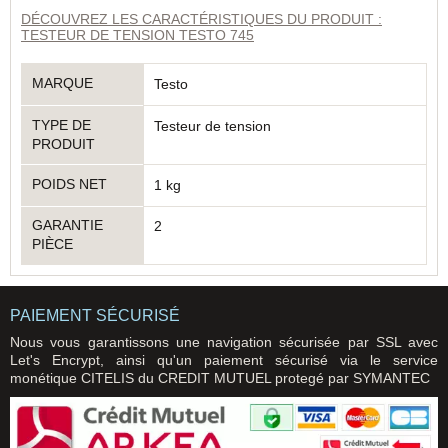
DÉCOUVREZ LES CARACTÉRISTIQUES DU PRODUIT :
TESTEUR DE TENSION TESTO 745
MARQUE
Testo
TYPE DE
Testeur de tension
PRODUIT
POIDS NET
1 kg
GARANTIE
2
PIÈCE
PAIEMENT SÉCURISÉ
Nous vous garantissons une navigation sécurisée par SSL avec
Let's Encrypt, ainsi qu'un paiement sécurisé via le service
monétique CITELIS du CREDIT MUTUEL protegé par SYMANTEC