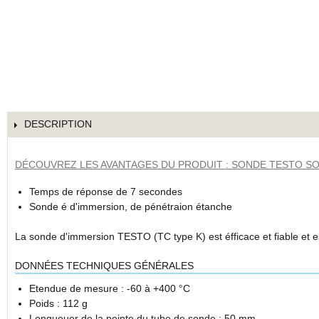
DESCRIPTION
DÉCOUVREZ LES AVANTAGES DU PRODUIT : SONDE TESTO SON
Temps de réponse de 7 secondes
Sonde é d'immersion, de pénétraion étanche
La sonde d'immersion TESTO (TC type K) est éfficace et fiable et e
DONNÉES TECHNIQUES GÉNÉRALES
Etendue de mesure : -60 à +400 °C
Poids : 112 g
Longueuer de la pointe du tube de sonde : 50 mm