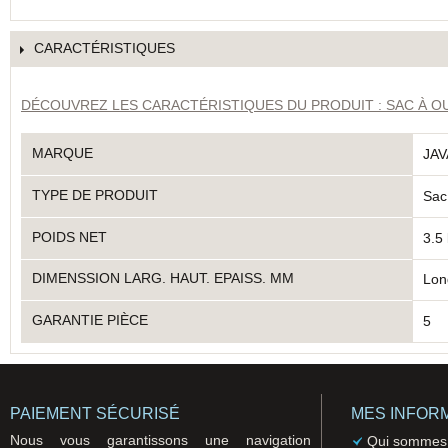
CARACTÉRISTIQUES
DÉCOUVREZ LES CARACTÉRISTIQUES DU PRODUIT : SAC À OU
MARQUE
JA
TYPE DE PRODUIT
Sac 
POIDS NET
3.5
DIMENSSION LARG. HAUT. EPAISS. MM
Lon
GARANTIE PIÈCE
5
PAIEMENT SÉCURISÉ
MES INFOR
Nous vous garantissons une navigation
Qui sommes