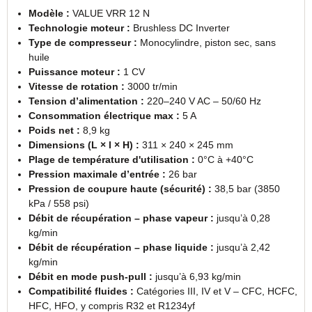
Modèle :
VALUE VRR 12 N
Technologie moteur :
Brushless DC Inverter
Type de compresseur :
Monocylindre, piston sec, sans
huile
Puissance moteur :
1 CV
Vitesse de rotation :
3000 tr/min
Tension d’alimentation :
220–240 V AC – 50/60 Hz
Consommation électrique max :
5 A
Poids net :
8,9 kg
Dimensions (L × l × H) :
311 × 240 × 245 mm
Plage de température d'utilisation :
0°C à +40°C
Pression maximale d’entrée :
26 bar
Pression de coupure haute (sécurité) :
38,5 bar (3850
kPa / 558 psi)
Débit de récupération – phase vapeur :
jusqu’à 0,28
kg/min
Débit de récupération – phase liquide :
jusqu’à 2,42
kg/min
Débit en mode push-pull :
jusqu’à 6,93 kg/min
Compatibilité fluides :
Catégories III, IV et V – CFC, HCFC,
HFC, HFO, y compris R32 et R1234yf