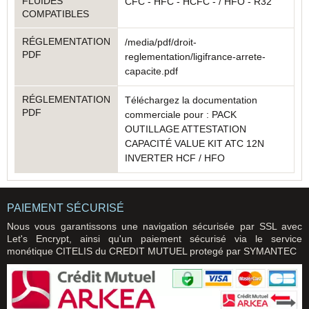
FLUIDES
CFC - HFC - HCFC - / HFO - R32
COMPATIBLES
RÉGLEMENTATION
/media/pdf/droit-
PDF
reglementation/ligifrance-arrete-
capacite.pdf
RÉGLEMENTATION
Téléchargez la documentation
PDF
commerciale pour : PACK
OUTILLAGE ATTESTATION
CAPACITÉ VALUE KIT ATC 12N
INVERTER HCF / HFO
PAIEMENT SÉCURISÉ
Nous vous garantissons une navigation sécurisée par SSL avec
Let's Encrypt, ainsi qu'un paiement sécurisé via le service
monétique CITELIS du CREDIT MUTUEL protegé par SYMANTEC