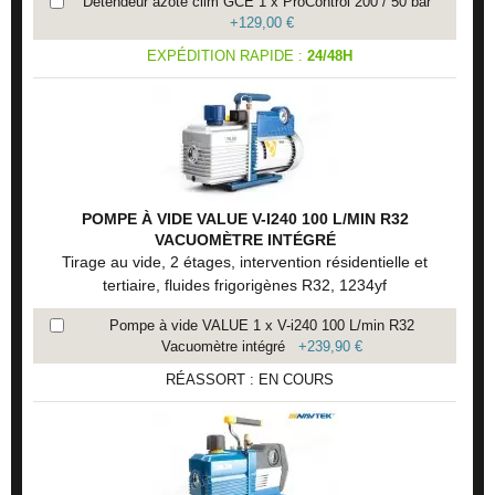
Détendeur azote clim GCE 1 x ProControl 200 / 50 bar
+
129,00 €
EXPÉDITION RAPIDE :
24/48H
POMPE À VIDE VALUE V-I240 100 L/MIN R32
VACUOMÈTRE INTÉGRÉ
Tirage au vide, 2 étages, intervention résidentielle et
tertiaire, fluides frigorigènes R32, 1234yf
Pompe à vide VALUE 1 x V-i240 100 L/min R32
Vacuomètre intégré
+
239,90 €
RÉASSORT : EN COURS