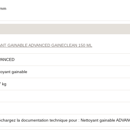
00mm
NT GAINABLE ADVANCED GAINECLEAN 150 ML
VANCED
toyant gainable
7 kg
échargez la documentation technique pour : Nettoyant gainable ADVA