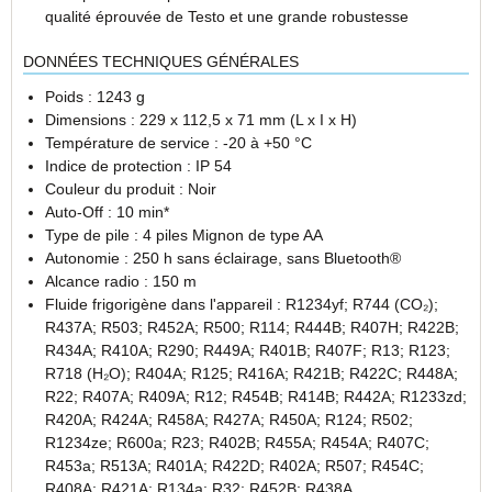
qualité éprouvée de Testo et une grande robustesse
DONNÉES TECHNIQUES GÉNÉRALES
Poids : 1243 g
Dimensions : 229 x 112,5 x 71 mm (L x I x H)
Température de service : -20 à +50 °C
Indice de protection : IP 54
Couleur du produit : Noir
Auto-Off : 10 min*
Type de pile : 4 piles Mignon de type AA
Autonomie : 250 h sans éclairage, sans Bluetooth®
Alcance radio : 150 m
Fluide frigorigène dans l'appareil : R1234yf; R744 (CO₂);
R437A; R503; R452A; R500; R114; R444B; R407H; R422B;
R434A; R410A; R290; R449A; R401B; R407F; R13; R123;
R718 (H₂O); R404A; R125; R416A; R421B; R422C; R448A;
R22; R407A; R409A; R12; R454B; R414B; R442A; R1233zd;
R420A; R424A; R458A; R427A; R450A; R124; R502;
R1234ze; R600a; R23; R402B; R455A; R454A; R407C;
R453a; R513A; R401A; R422D; R402A; R507; R454C;
R408A; R421A; R134a; R32; R452B; R438A