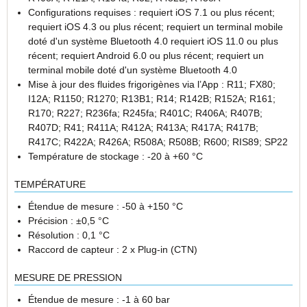
Configurations requises : requiert iOS 7.1 ou plus récent;
requiert iOS 4.3 ou plus récent; requiert un terminal mobile
doté d'un système Bluetooth 4.0 requiert iOS 11.0 ou plus
récent; requiert Android 6.0 ou plus récent; requiert un
terminal mobile doté d'un système Bluetooth 4.0
Mise à jour des fluides frigorigènes via l’App : R11; FX80;
I12A; R1150; R1270; R13B1; R14; R142B; R152A; R161;
R170; R227; R236fa; R245fa; R401C; R406A; R407B;
R407D; R41; R411A; R412A; R413A; R417A; R417B;
R417C; R422A; R426A; R508A; R508B; R600; RIS89; SP22
Température de stockage : -20 à +60 °C
TEMPÉRATURE
Étendue de mesure : -50 à +150 °C
Précision : ±0,5 °C
Résolution : 0,1 °C
Raccord de capteur : 2 x Plug-in (CTN)
MESURE DE PRESSION
Étendue de mesure : -1 à 60 bar