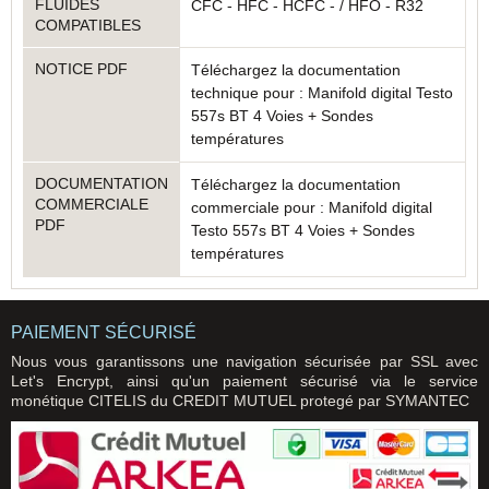
FLUIDES
CFC - HFC - HCFC - / HFO - R32
COMPATIBLES
NOTICE PDF
Téléchargez la documentation
technique pour : Manifold digital Testo
557s BT 4 Voies + Sondes
températures
DOCUMENTATION
Téléchargez la documentation
COMMERCIALE
commerciale pour : Manifold digital
PDF
Testo 557s BT 4 Voies + Sondes
températures
PAIEMENT SÉCURISÉ
Nous vous garantissons une navigation sécurisée par SSL avec
Let's Encrypt, ainsi qu'un paiement sécurisé via le service
monétique CITELIS du CREDIT MUTUEL protegé par SYMANTEC