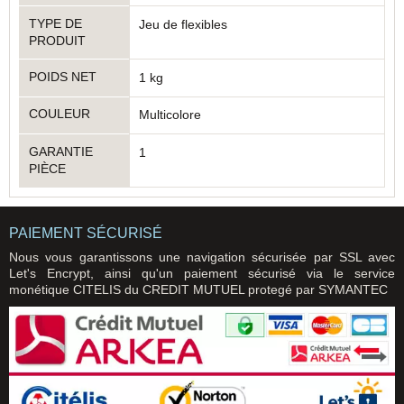
TYPE DE
Jeu de flexibles
PRODUIT
POIDS NET
1 kg
COULEUR
Multicolore
GARANTIE
1
PIÈCE
PAIEMENT SÉCURISÉ
Nous vous garantissons une navigation sécurisée par SSL avec
Let's Encrypt, ainsi qu'un paiement sécurisé via le service
monétique CITELIS du CREDIT MUTUEL protegé par SYMANTEC