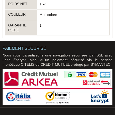
POIDS NET
1 kg
COULEUR
Multicolore
GARANTIE
1
PIÈCE
PAIEMENT SÉCURISÉ
Nous vous garantissons une navigation sécurisée par SSL avec
Let's Encrypt, ainsi qu'un paiement sécurisé via le service
monétique CITELIS du CREDIT MUTUEL protegé par SYMANTEC