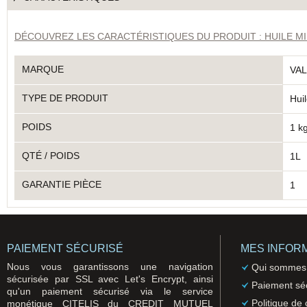
DÉCOUVREZ LES CARACTÉRISTIQUES DU PRODUIT : HUILE MI
MARQUE
VA
TYPE DE PRODUIT
Hui
POIDS
1 k
QTÉ / POIDS
1L
GARANTIE PIÈCE
1
PAIEMENT SÉCURISÉ
MES INFOR
Nous vous garantissons une navigation
Qui sommes
sécurisée par SSL avec Let's Encrypt, ainsi
Paiement sé
qu'un paiement sécurisé via le service
Politique de 
monétique CITELIS du CREDIT MUTUEL