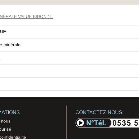
NÉRALE VALUE BIDON 1L
LUE
le minérale
g
MATIONS
CONTACTEZ-NOUS
 nous
curisé
confidentialité