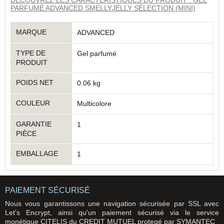
PARFUMÉ ADVANCED SMELLYJELLY SÉLECTION (MINI)
MARQUE
ADVANCED
TYPE DE
Gel parfumé
PRODUIT
POIDS NET
0.06 kg
COULEUR
Multicolore
GARANTIE
1
PIÈCE
EMBALLAGE
1
PAIEMENT SÉCURISÉ
Nous vous garantissons une navigation sécurisée par SSL avec
Let's Encrypt, ainsi qu'un paiement sécurisé via le service
monétique CITELIS du CREDIT MUTUEL protegé par SYMANTEC