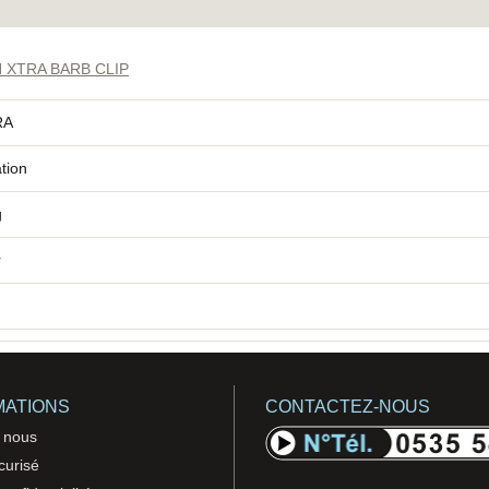
 XTRA BARB CLIP
RA
tion
g
r
MATIONS
CONTACTEZ-NOUS
 nous
curisé