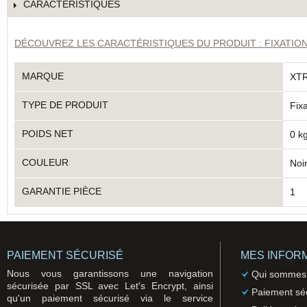
CARACTÉRISTIQUES
DÉCOUVREZ LES CARACTÉRISTIQUES DU PRODUIT : FIXATION
MARQUE
XT
TYPE DE PRODUIT
Fixa
POIDS NET
0 k
COULEUR
Noi
GARANTIE PIÈCE
1
PAIEMENT SÉCURISÉ
MES INFOR
Nous vous garantissons une navigation
Qui sommes
sécurisée par SSL avec Let's Encrypt, ainsi
Paiement sé
qu'un paiement sécurisé via le service