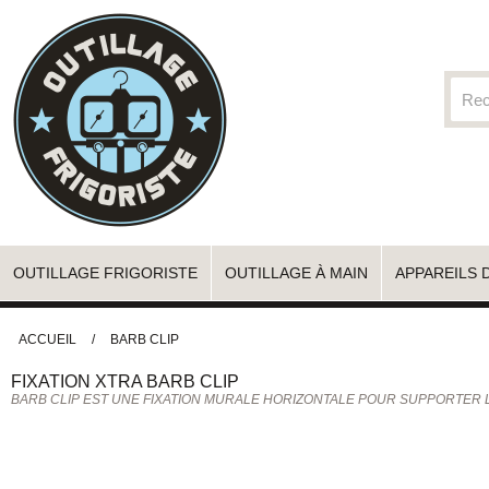
OUTILLAGE FRIGORISTE
OUTILLAGE À MAIN
APPAREILS 
ACCUEIL
/
BARB CLIP
FIXATION
XTRA
BARB CLIP
BARB CLIP EST UNE FIXATION MURALE HORIZONTALE POUR SUPPORTER L