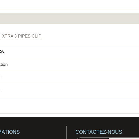
XTRA 3 PIPES CLIP
RA
tion
g
r
MATIONS
CONTACTEZ-NOUS