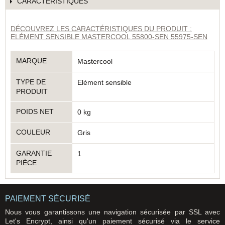
CARACTÉRISTIQUES
DÉCOUVREZ LES CARACTÉRISTIQUES DU PRODUIT :
ELÉMENT SENSIBLE MASTERCOOL 55800-SEN 55975-SEN
MARQUE
Mastercool
TYPE DE
Elément sensible
PRODUIT
POIDS NET
0 kg
COULEUR
Gris
GARANTIE
1
PIÈCE
PAIEMENT SÉCURISÉ
Nous vous garantissons une navigation sécurisée par SSL avec
Let's Encrypt, ainsi qu'un paiement sécurisé via le service