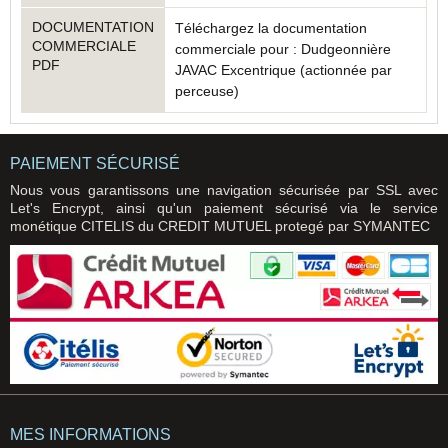
DOCUMENTATION
Téléchargez la documentation
COMMERCIALE
commerciale pour : Dudgeonnière
PDF
JAVAC Excentrique (actionnée par
perceuse)
PAIEMENT SÉCURISÉ
Nous vous garantissons une navigation sécurisée par SSL avec
Let's Encrypt, ainsi qu'un paiement sécurisé via le service
monétique CITELIS du CREDIT MUTUEL protegé par SYMANTEC
MES INFORMATIONS