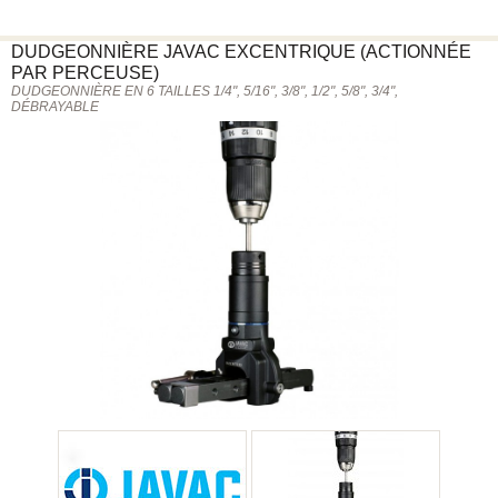
DUDGEONNIÈRE
JAVAC
EXCENTRIQUE (ACTIONNÉE
PAR PERCEUSE)
DUDGEONNIÈRE EN 6 TAILLES 1/4", 5/16", 3/8", 1/2", 5/8", 3/4",
DÉBRAYABLE