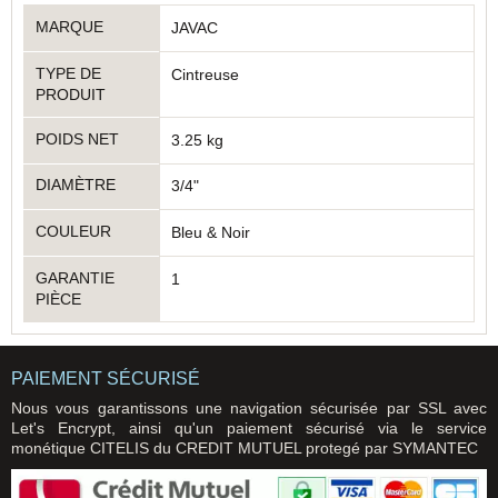
MARQUE
JAVAC
TYPE DE
Cintreuse
PRODUIT
POIDS NET
3.25 kg
DIAMÈTRE
3/4"
COULEUR
Bleu & Noir
GARANTIE
1
PIÈCE
PAIEMENT SÉCURISÉ
Nous vous garantissons une navigation sécurisée par SSL avec
Let's Encrypt, ainsi qu'un paiement sécurisé via le service
monétique CITELIS du CREDIT MUTUEL protegé par SYMANTEC