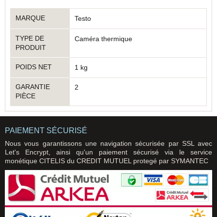
MARQUE
Testo
TYPE DE
Caméra thermique
PRODUIT
POIDS NET
1 kg
GARANTIE
2
PIÈCE
PAIEMENT SÉCURISÉ
Nous vous garantissons une navigation sécurisée par SSL avec
Let's Encrypt, ainsi qu'un paiement sécurisé via le service
monétique CITELIS du CREDIT MUTUEL protegé par SYMANTEC