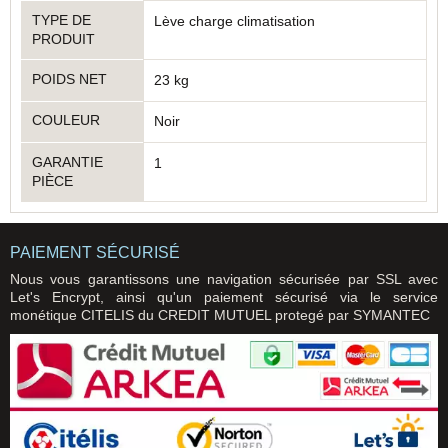
TYPE DE
Lève charge climatisation
PRODUIT
POIDS NET
23 kg
COULEUR
Noir
GARANTIE
1
PIÈCE
PAIEMENT SÉCURISÉ
Nous vous garantissons une navigation sécurisée par SSL avec
Let's Encrypt, ainsi qu'un paiement sécurisé via le service
monétique CITELIS du CREDIT MUTUEL protegé par SYMANTEC