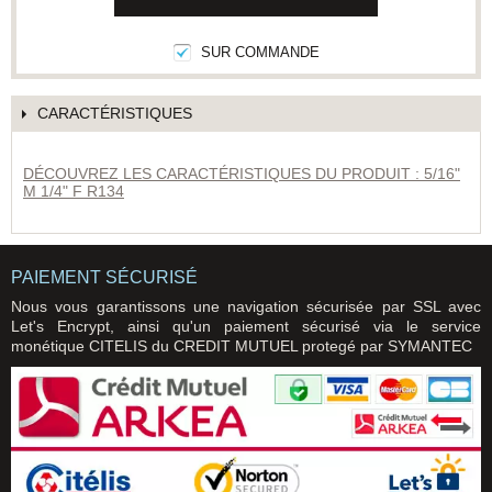
SUR COMMANDE
CARACTÉRISTIQUES
DÉCOUVREZ LES CARACTÉRISTIQUES DU PRODUIT : 5/16"
M 1/4" F R134
PAIEMENT SÉCURISÉ
Nous vous garantissons une navigation sécurisée par SSL avec
Let's Encrypt, ainsi qu'un paiement sécurisé via le service
monétique CITELIS du CREDIT MUTUEL protegé par SYMANTEC