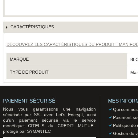
CARACTÉRISTIQUES
DÉCOUVREZ LES CARACTÉRISTIQUES DU PRODUIT : MANIFOLD
MARQUE
BL
TYPE DE PRODUIT
Man
PAIEMENT SÉCURISÉ
MES INFOR
Nous vous garantissons une navigation
Qui sommes
sécurisée par SSL avec Let's Encrypt, ainsi
Paiement sé
qu'un paiement sécurisé via le service
Politique de 
monétique CITELIS du CREDIT MUTUEL
protegé par SYMANTEC
Gestion de 